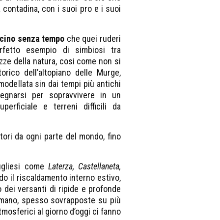
tà contadina, con i suoi pro e i suoi
cino senza tempo
che quei ruderi
rfetto esempio di simbiosi tra
ezze della natura, cosi come non si
orico dell’altopiano delle Murge,
modellata sin dai tempi più antichi
egnarsi per sopravvivere in un
erficiale e terreni difficili da
tatori da ogni parte del mondo, fino
pugliesi come
Laterza, Castellaneta,
ndo il riscaldamento interno estivo,
o dei versanti di ripide e profonde
 a mano, spesso sovrapposte su più
atmosferici al giorno d’oggi ci fanno