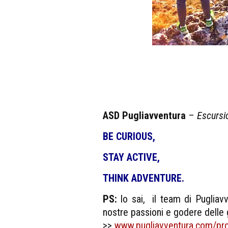
ASD Pugliavventura
–
Escursi
BE CURIOUS,
STAY ACTIVE,
THINK ADVENTURE.
PS:
lo sai, il team di Pugliavv
nostre passioni e godere delle g
>>
www.pugliavventura.com/p