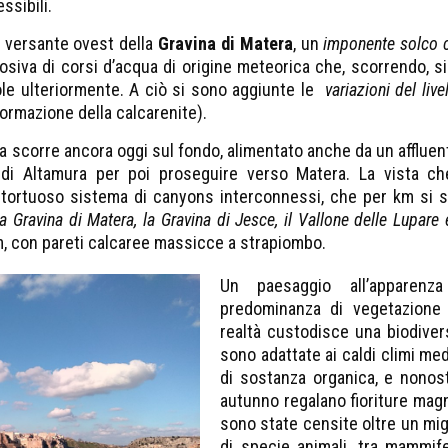
ssibili.
ul versante ovest della
Gravina di Matera
, un
imponente solco 
osiva di corsi d’acqua di origine meteorica che, scorrendo, si 
ole ulteriormente. A ciò si sono aggiunte le
variazioni del liv
formazione della calcarenite).
 scorre ancora oggi sul fondo, alimentato anche da un affluente 
o di Altamura per poi proseguire verso Matera. La vista che
 tortuoso sistema di canyons interconnessi, che per km si 
a Gravina di Matera, la Gravina di Jesce, il Vallone delle Lupare
 m, con pareti calcaree massicce a strapiombo.
Un paesaggio all’apparenz
predominanza di vegetazione
realtà custodisce una biodivers
sono adattate ai caldi climi med
di sostanza organica, e nonosta
autunno regalano fioriture magn
sono state censite oltre un migl
di specie animali, tra mammiferi,