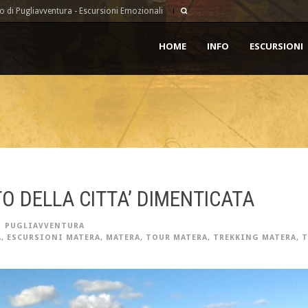
 di Pugliavventura - Escursioni Emozionali
HOME
INFO
ESCURSIONI
TO DELLA CITTA’ DIMENTICATA
PUGLIAVVENTURA
A
,
ESCURSIONI MATERA
,
MATERA
,
TOUR MATERA
,
TREKKING MATERA
,
T