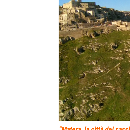
“
Matera, la città dei sass