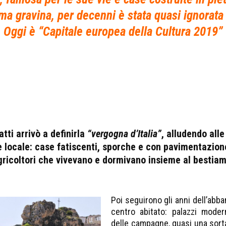
ma gravina, per decenni è stata quasi ignorata
Oggi è “Capitale europea della Cultura 2019”
tti arrivò a definirla
“vergogna d’Italia”
, alludendo all
e locale: case fatiscenti, sporche e con pavimentazione
gricoltori che vivevano e dormivano insieme al bestiam
Poi seguirono gli anni dell’abb
centro abitato: palazzi moder
delle campagne, quasi una sorta