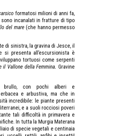
carsico
formatosi milioni di anni fa,
sono incanalati in fratture di tipo
ello del mare
(che hanno permesso
di sinistra, la gravina di Jesce, il
 si presenta all’escursionista è
sviluppano tortuosi come serpenti
 e il Vallone della Femmina.
Gravine
a brullo, con pochi alberi e
 erbacea e arbustiva, ma che in
ità incredibile: le piante presenti
iterranei, e a suoli rocciosi poveri
nte tali difficoltà in primavera e
ifiche. In tutta la Murgia Materana
iaio di specie vegetali e centinaia
 uccelli, rettili, anfibi e insetti!