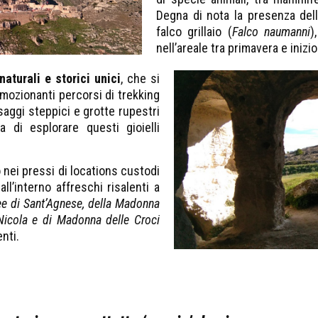
Degna di nota la presenza del
falco grillaio (
Falco naumanni
)
nell’areale tra primavera e inizi
aturali e storici unici
, che si
mozionanti percorsi di trekking
saggi steppici e grotte rupestri
a di esplorare questi gioielli
o nei pressi di locations custodi
ll’interno affreschi risalenti a
ee di Sant’Agnese, della Madonna
 Nicola e di Madonna delle Croci
nti.