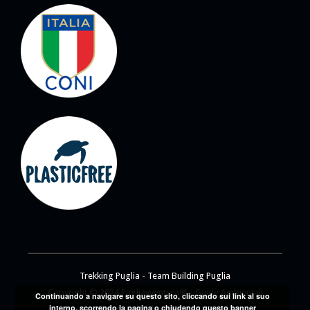
Trekking Puglia
-
Team Building Puglia
Copyright © 2024 Pugliavventura® - Guide Ambientali
Continuando a navigare su questo sito, cliccando sui link al suo
interno, scorrendo la pagina o chiudendo questo banner
Escursionistiche ASSOGUIDE