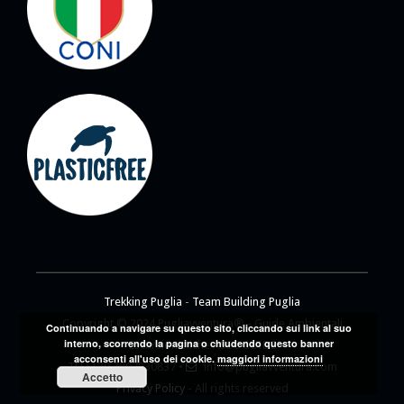
Trekking Puglia
-
Team Building Puglia
Copyright © 2024 Pugliavventura® - Guide Ambientali
Continuando a navigare su questo sito, cliccando sui link al suo
interno, scorrendo la pagina o chiudendo questo banner
Escursionistiche ASSOGUIDE
acconsenti all'uso dei cookie.
maggiori informazioni
TEL: +39 3807830837 •
info@pugliavventura.com
Accetto
Privacy Policy
- All rights reserved