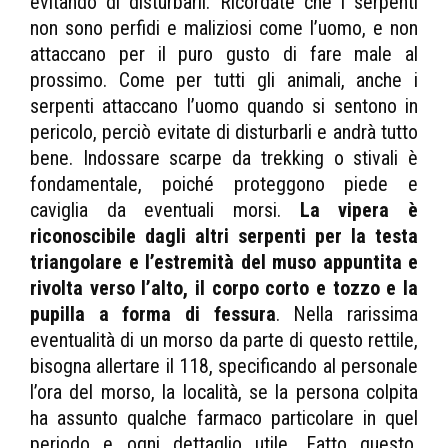
evitando di disturbarli. Ricordate che i serpenti
non sono perfidi e maliziosi come l’uomo, e non
attaccano per il puro gusto di fare male al
prossimo. Come per tutti gli animali, anche i
serpenti attaccano l’uomo quando si sentono in
pericolo, perciò evitate di disturbarli e andrà tutto
bene. Indossare scarpe da trekking o stivali è
fondamentale, poiché proteggono piede e
caviglia da eventuali morsi.
La vipera è
riconoscibile dagli altri serpenti per la testa
triangolare e l’estremità del muso appuntita e
rivolta verso l’alto, il corpo corto e tozzo e la
pupilla a forma di fessura
. Nella rarissima
eventualità di un morso da parte di questo rettile,
bisogna allertare il 118, specificando al personale
l’ora del morso, la località, se la persona colpita
ha assunto qualche farmaco particolare in quel
periodo e ogni dettaglio utile. Fatto questo,