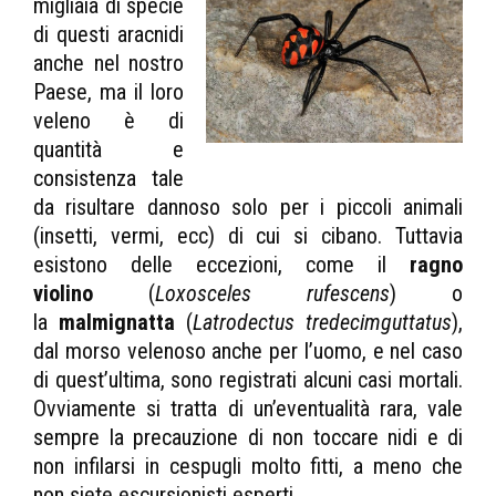
migliaia di specie
di questi aracnidi
anche nel nostro
Paese, ma il loro
veleno è di
quantità e
consistenza tale
da risultare dannoso solo per i piccoli animali
(insetti, vermi, ecc) di cui si cibano. Tuttavia
esistono delle eccezioni, come il
ragno
violino
(
Loxosceles rufescens
) o
la
malmignatta
(
Latrodectus tredecimguttatus
),
dal morso velenoso anche per l’uomo, e nel caso
di quest’ultima, sono registrati alcuni casi mortali.
Ovviamente si tratta di un’eventualità rara, vale
sempre la precauzione di non toccare nidi e di
non infilarsi in cespugli molto fitti, a meno che
non siete escursionisti esperti.