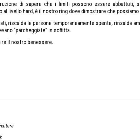
truzione di sapere che i limiti possono essere abbattuti, 
no al livello hard, è il nostro ring dove dimostrare che possiamo s
ati, riscalda le persone temporaneamente spente, rinsalda amiciz
evano “parcheggiate” in soffitta.
uire il nostro benessere.
ventura
AE