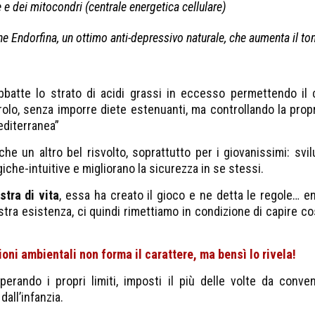
 e dei mitocondri (centrale energetica cellulare)
one Endorfina, un ottimo anti-depressivo naturale, che aumenta il to
re abbatte lo strato di acidi grassi in eccesso permettendo 
sterolo, senza imporre diete estenuanti, ma controllando la pro
mediterranea”
he un altro bel risvolto, soprattutto per i giovanissimi: svi
che-intuitive e migliorano la sicurezza in se stessi.
stra di vita
, essa ha creato il gioco e ne detta le regole… en
 nostra esistenza, ci quindi rimettiamo in condizione di capire 
oni ambientali non forma il carattere, ma bensì lo rivela!
erando i propri limiti, imposti il più delle volte da conven
dall’infanzia.