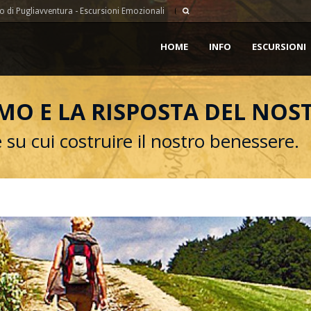
 di Pugliavventura - Escursioni Emozionali
HOME
INFO
ESCURSIONI
MO E LA RISPOSTA DEL NO
 su cui costruire il nostro benessere.