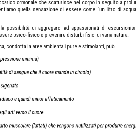
carico ormonale che scaturisce nel corpo in seguito a prolung
ntiamo quella sensazione di essere come “un litro di acqua 
a possibilità di aggregarci ad appassionati di escursioni
ere psico-fisico e prevenire disturbi fisici di varia natura.
ica, condotta in aree ambientali pure e stimolanti, può:
la pressione minima)
tità di sangue che il cuore manda in circolo)
ssigenato
diaco e quindi minor affaticamento
gli arti verso il cuore
rto muscolare (lattati) che vengono riutilizzati per produrre energ